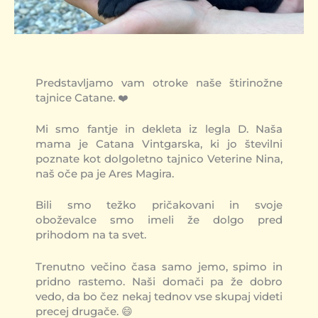
Predstavljamo vam otroke naše štirinožne
tajnice Catane. ❤️
Mi smo fantje in dekleta iz legla D. Naša
mama je Catana Vintgarska, ki jo številni
poznate kot dolgoletno tajnico Veterine Nina,
naš oče pa je Ares Magira.
Bili smo težko pričakovani in svoje
oboževalce smo imeli že dolgo pred
prihodom na ta svet.
Trenutno večino časa samo jemo, spimo in
pridno rastemo. Naši domači pa že dobro
vedo, da bo čez nekaj tednov vse skupaj videti
precej drugače. 😄