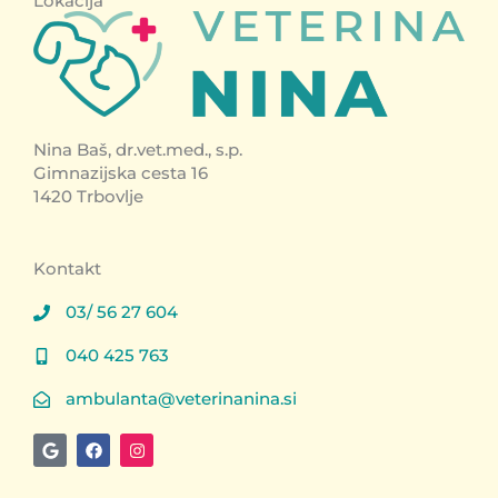
Lokacija
Nina Baš, dr.vet.med., s.p.
Gimnazijska cesta 16
1420 Trbovlje
Kontakt
03/ 56 27 604
040 425 763
ambulanta@veterinanina.si
G
F
I
o
a
n
o
c
s
g
e
t