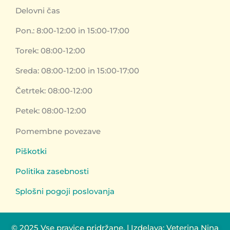
l
b
a
Delovni čas
e
o
g
o
r
k
a
Pon.: 8:00-12:00 in 15:00-17:00
m
Torek: 08:00-12:00
Sreda: 08:00-12:00 in 15:00-17:00
Četrtek: 08:00-12:00
Petek: 08:00-12:00
Pomembne povezave
Piškotki
Politika zasebnosti
Splošni pogoji poslovanja
© 2025 Vse pravice pridržane. | Izdelava: Veterina Nina