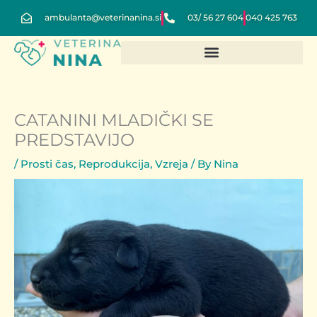
Skip
ambulanta@veterinanina.si
03/ 56 27 604
040 425 763
to
content
CATANINI MLADIČKI SE
PREDSTAVIJO
/
Prosti čas
,
Reprodukcija
,
Vzreja
/ By
Nina