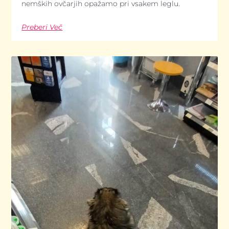
nemških ovčarjih opažamo pri vsakem leglu.
Preberi Več