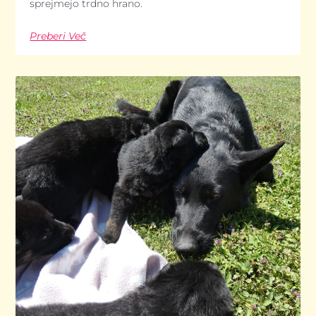
sprejmejo trdno hrano.
Preberi Več