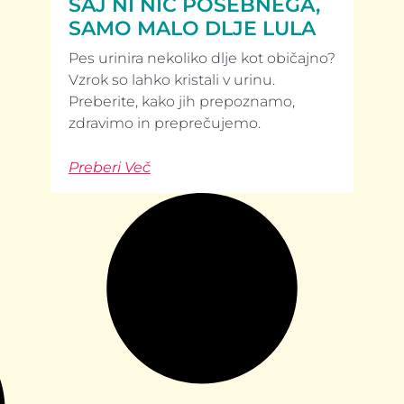
SAJ NI NIČ POSEBNEGA,
SAMO MALO DLJE LULA
Pes urinira nekoliko dlje kot običajno?
Vzrok so lahko kristali v urinu.
Preberite, kako jih prepoznamo,
zdravimo in preprečujemo.
Preberi Več