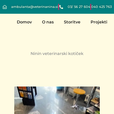
ambulanta@veterinanina.si
03/ 56 27 604
040 425 763
Domov
O nas
Storitve
Projekti
Ninin veterinarski kotiček