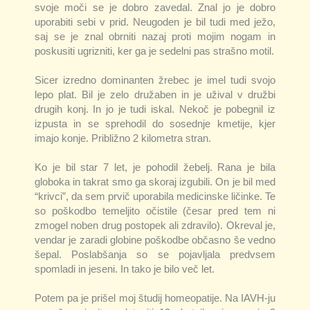
svoje moči se je dobro zavedal. Znal jo je dobro
uporabiti sebi v prid. Neugoden je bil tudi med ježo,
saj se je znal obrniti nazaj proti mojim nogam in
poskusiti ugrizniti, ker ga je sedelni pas strašno motil.
Sicer izredno dominanten žrebec je imel tudi svojo
lepo plat. Bil je zelo družaben in je užival v družbi
drugih konj. In jo je tudi iskal. Nekoč je pobegnil iz
izpusta in se sprehodil do sosednje kmetije, kjer
imajo konje. Približno 2 kilometra stran.
Ko je bil star 7 let, je pohodil žebelj. Rana je bila
globoka in takrat smo ga skoraj izgubili. On je bil med
“krivci”, da sem prvič uporabila medicinske ličinke. Te
so poškodbo temeljito očistile (česar pred tem ni
zmogel noben drug postopek ali zdravilo). Okreval je,
vendar je zaradi globine poškodbe občasno še vedno
šepal. Poslabšanja so se pojavljala predvsem
spomladi in jeseni. In tako je bilo več let.
Potem pa je prišel moj študij homeopatije. Na IAVH-ju