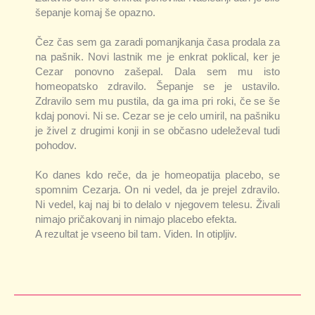
šepanje komaj še opazno.
Čez čas sem ga zaradi pomanjkanja časa prodala za
na pašnik. Novi lastnik me je enkrat poklical, ker je
Cezar ponovno zašepal. Dala sem mu isto
homeopatsko zdravilo. Šepanje se je ustavilo.
Zdravilo sem mu pustila, da ga ima pri roki, če se še
kdaj ponovi. Ni se. Cezar se je celo umiril, na pašniku
je živel z drugimi konji in se občasno udeleževal tudi
pohodov.
Ko danes kdo reče, da je homeopatija placebo, se
spomnim Cezarja. On ni vedel, da je prejel zdravilo.
Ni vedel, kaj naj bi to delalo v njegovem telesu. Živali
nimajo pričakovanj in nimajo placebo efekta.
A rezultat je vseeno bil tam. Viden. In otipljiv.