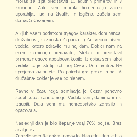
moraš za izpit predstaviti 10 akutnih primerov in 3
kronične. Zato sem morala homeopatijo začeti
uporabljati tudi na živalih. In logično, začela sem
doma. S Cezarjem.
A kljub vsem podatkom (njegov karakter, dominanca,
družabnost, sezonska šepanja…) še vedno nisem
vedela, katero zdravilo mu naj dam. Dokler nam na
enem seminarju predavatelj Stefan ni predstavil
primera njegove appaloosa kobile. Iz opisa sem takoj
vedela: to je isti tip kot moj Cezar. Dominantna. Ne
sprejema avtoritete. Po potrebi gre preko trupel. A
družabna- dokler je vse po njenem.
Ravno v času tega seminarja je Cezar ponovno
začel šepati na isto nogo. Vedela sem, da nimam nič
izgubiti. Dala sem mu homeopatsko zdravilo in
opazovala.
Naslednji dan je bilo šepanje vsaj 70% boljše. Brez
analgetika.
Zdravilo sem še enkrat ponovila. Naslednji dan je bilo