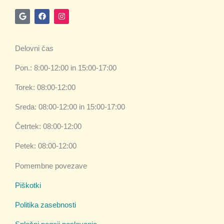
G
F
I
o
a
n
o
c
s
g
e
t
l
b
a
Delovni čas
e
o
g
o
r
k
a
Pon.: 8:00-12:00 in 15:00-17:00
m
Torek: 08:00-12:00
Sreda: 08:00-12:00 in 15:00-17:00
Četrtek: 08:00-12:00
Petek: 08:00-12:00
Pomembne povezave
Piškotki
Politika zasebnosti