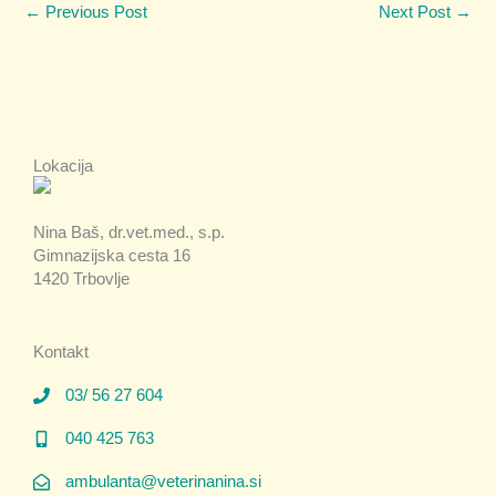
←
Previous Post
Next Post
→
Lokacija
Nina Baš, dr.vet.med., s.p.
Gimnazijska cesta 16
1420 Trbovlje
Kontakt
03/ 56 27 604
040 425 763
ambulanta@veterinanina.si