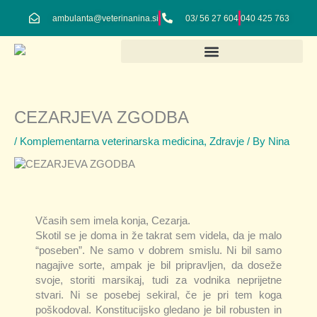
Skip
ambulanta@veterinanina.si
03/ 56 27 604
040 425 763
to
content
CEZARJEVA ZGODBA
/
Komplementarna veterinarska medicina
,
Zdravje
/ By
Nina
Včasih sem imela konja, Cezarja.
Skotil se je doma in že takrat sem videla, da je malo
“poseben”. Ne samo v dobrem smislu. Ni bil samo
nagajive sorte, ampak je bil pripravljen, da doseže
svoje, storiti marsikaj, tudi za vodnika neprijetne
stvari. Ni se posebej sekiral, če je pri tem koga
poškodoval. Konstitucijsko gledano je bil robusten in