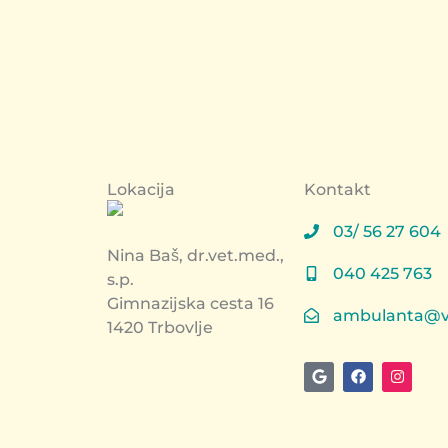
Lokacija
Kontakt
03/ 56 27 604
Nina Baš, dr.vet.med.,
040 425 763
s.p.
Gimnazijska cesta 16
ambulanta@ve
1420 Trbovlje
G
F
I
o
a
n
o
c
s
g
e
t
l
b
a
e
o
g