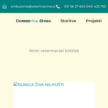
ambulanta@veterinanina.si
03/ 56 27 604
040 425 763
Domov
O nas
Storitve
Projekti
Ninin veterinarski kotiček