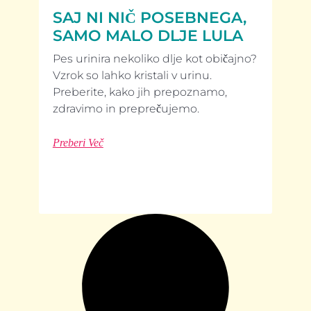
SAJ NI NIČ POSEBNEGA,
SAMO MALO DLJE LULA
Pes urinira nekoliko dlje kot običajno?
Vzrok so lahko kristali v urinu.
Preberite, kako jih prepoznamo,
zdravimo in preprečujemo.
Preberi Več