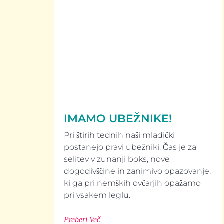
IMAMO UBEŽNIKE!
Pri štirih tednih naši mladički
postanejo pravi ubežniki. Čas je za
selitev v zunanji boks, nove
dogodivščine in zanimivo opazovanje,
ki ga pri nemških ovčarjih opažamo
pri vsakem leglu.
Preberi Več