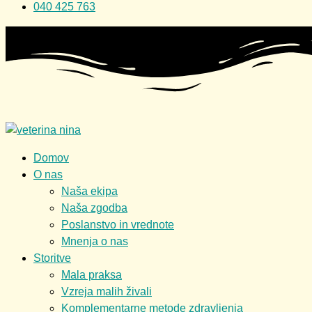
040 425 763
Domov
O nas
Naša ekipa
Naša zgodba
Poslanstvo in vrednote
Mnenja o nas
Storitve
Mala praksa
Vzreja malih živali
Komplementarne metode zdravljenja